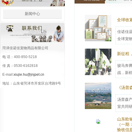
新闻中心
全球收
佳诺佳温
全球宠物
菏泽佳诺佳宠物用品有限公司
新征程
电 话：400-850-5218
骏马奔腾
传 真：0530-6162818
战，新机
E-mail:
xiujie.hu@jnjpet.cn
地址：山东省菏泽市开发区台湾路9号
《汤普
汤普森产
室共同研发
山东欧
（一期
验收信