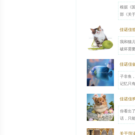
根据《国
部《关于
佳诺佳
我和猫
破坏需要
佳诺佳
子非鱼
记忆只有
佳诺佳
你看出
话，只能
关于菏