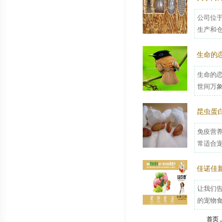
公司位于
生产和仓
生命的
生命的恋
世间万象
昆虫蛋
免疫营
常适合宠
佳诺佳
让我们告
的宠物食
首页 