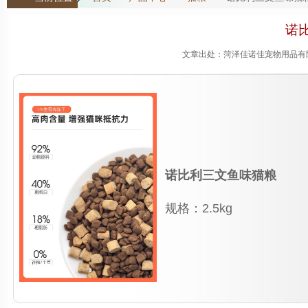
诺
文章出处：菏泽佳诺佳宠物用品有限公
诺比利三文鱼味猫粮
规格：2.5kg