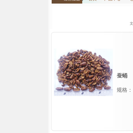
文
蚕蛹
规格：1