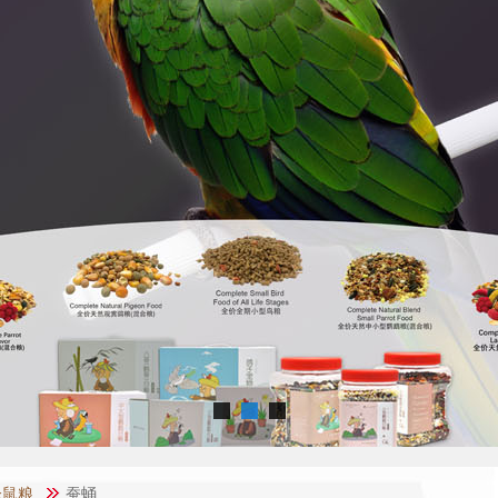
仓鼠粮
蚕蛹